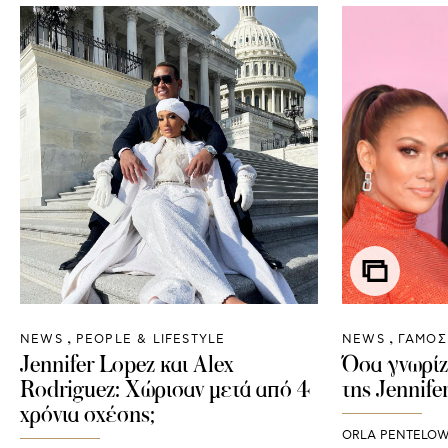
NEWS
PEOPLE & LIFESTYLE
NEWS
ΓΑΜΟΣ
Jennifer Lopez και Alex
Όσα γνωρίζ
Rodriguez: Χώρισαν μετά από 4
της Jennife
χρόνια σχέσης;
ORLA PENTELO