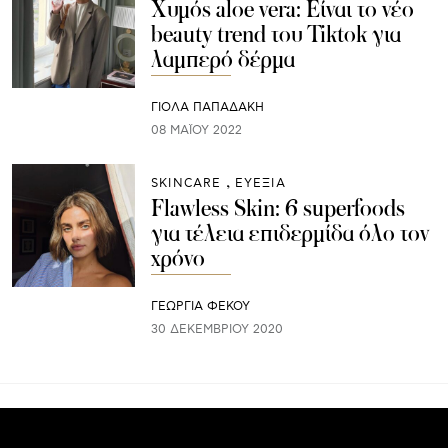
Χυμός aloe vera: Είναι το νέο
beauty trend του Tiktok για
λαμπερό δέρμα
ΓΙΌΛΑ ΠΑΠΑΔΆΚΗ
08 ΜΑΪ́ΟΥ 2022
SKINCARE
ΕΥΕΞΙΑ
Flawless Skin: 6 superfoods
για τέλεια επιδερμίδα όλο τον
χρόνο
ΓΕΩΡΓΙΑ ΦΕΚΟΥ
30 ΔΕΚΕΜΒΡΊΟΥ 2020