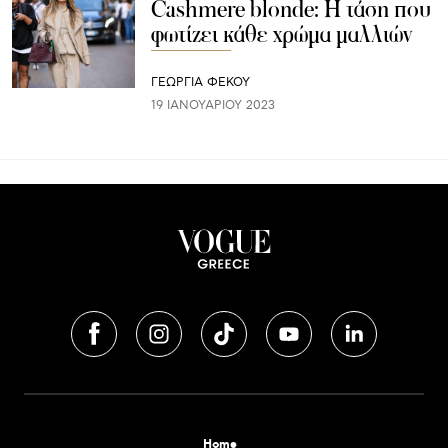
Cashmere blonde: Η τάση που
φωτίζει κάθε χρώμα μαλλιών
ΓΕΩΡΓΙΑ ΦΕΚΟΥ
19 ΙΑΝΟΥΑΡΊΟΥ 2023
Home