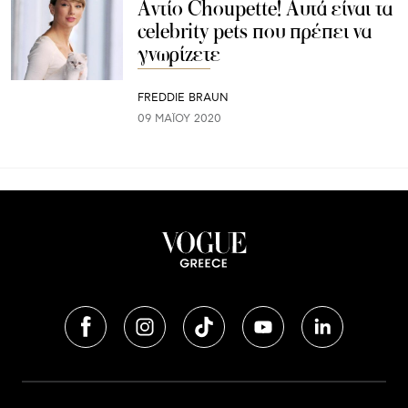
Αντίο Choupette! Αυτά είναι τα
celebrity pets που πρέπει να
γνωρίζετε
FREDDIE BRAUN
09 ΜΑΪ́ΟΥ 2020