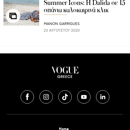
Summer Icons: Η Dalida σε 15
σπάνια καλοκαιρινά κλικ
MANON GARRIGUES
23 ΑΥΓΟΎΣΤΟΥ 2020
Home