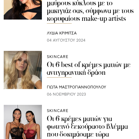
μαύρους κύκλους με το
μακιγιάζ σας, σύμφωνα με τους
κορυφαίους make-up artists
ΛΥΔΊΑ ΚΡΙΜΙΤΣΆ
04 ΑΥΓΟΎΣΤΟΥ 2024
SKINCARE
Οι 6 best of κρέμες ματιών με
αντιγηραντική δράση
ΓΙΩΤΑ ΜΑΣΤΡΟΓΙΑΝΝΟΠΟΥΛΟΥ
06 ΝΟΕΜΒΡΊΟΥ 2023
SKINCARE
Οι 6 κρέμες ματιών για
φωτεινό ξεκούραστο βλέμμα
που δοκιμάσαμε τώρα