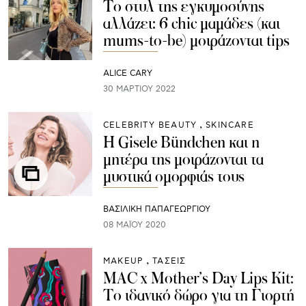
Το στυλ της εγκυμοσύνης
αλλάζει: 6 chic μαμάδες (και
mums-to-be) μοιράζονται tips
ALICE CARY
30 ΜΑΡΤΊΟΥ 2022
CELEBRITY BEAUTY
SKINCARE
Η Gisele Bündchen και η
μητέρα της μoιράζονται τα
μυστικά ομορφιάς τους
ΒΑΣΙΛΙΚΗ ΠΑΠΑΓΕΩΡΓΙΟΥ
08 ΜΑΪ́ΟΥ 2020
ΜAKEUP
ΤΑΣΕΙΣ
MAC x Mother’s Day Lips Kit:
To ιδανικό δώρο για τη Γιορτή