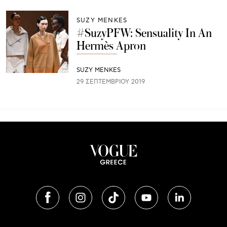
SUZY MENKES
#SuzyPFW: Sensuality In An
Hermès Apron
SUZY MENKES
29 ΣΕΠΤΕΜΒΡΊΟΥ 2019