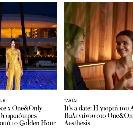
YLE
ΤΑΞΙΔΙ
ece x One&Only
It’s a date: H γιορτή του
Οι ωραιότερες
Βαλεντίνου στο One&On
 από το Golden Hour
Aesthesis