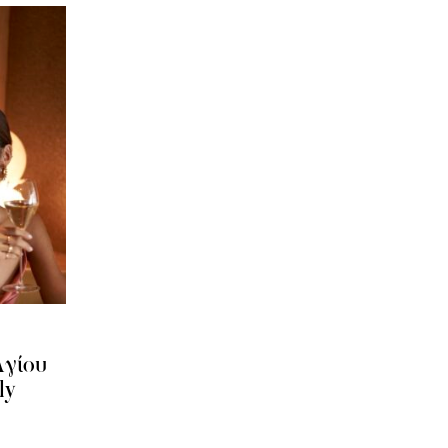
 Αγίου
ly