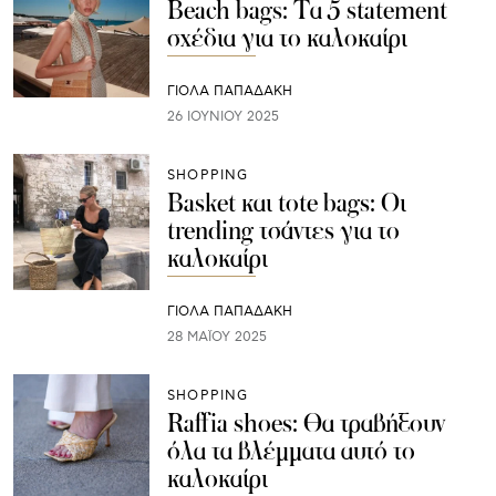
Beach bags: Τα 5 statement
σχέδια για το καλοκαίρι
ΓΙΌΛΑ ΠΑΠΑΔΆΚΗ
26 ΙΟΥΝΊΟΥ 2025
SHOPPING
Basket και tote bags: Οι
trending τσάντες για το
καλοκαίρι
ΓΙΌΛΑ ΠΑΠΑΔΆΚΗ
28 ΜΑΪ́ΟΥ 2025
SHOPPING
Raffia shoes: Θα τραβήξουν
όλα τα βλέμματα αυτό το
καλοκαίρι