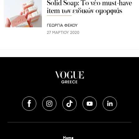
Solid Soap: Το νέο must-have
item των ειδικών ομορφιάς
ΓΕΩΡΓΙΑ ΦΕΚΟΥ
27 ΜΑΡΤΊΟΥ 2020
Home