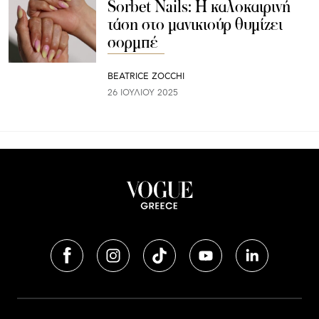
Sorbet Nails: Η καλοκαιρινή
τάση στο μανικιούρ θυμίζει
σορμπέ
BEATRICE ZOCCHI
26 ΙΟΥΛΊΟΥ 2025