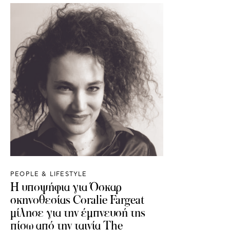
PEOPLE & LIFESTYLE
Η υποψήφια για Όσκαρ
σκηνοθεσίας Coralie Fargeat
μίλησε για την έμπνευσή της
πίσω από την ταινία The