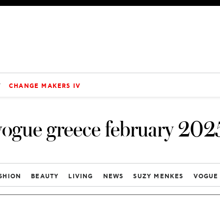
V
CHANGE MAKERS IV
vogue greece february 202
SHION
BEAUTY
LIVING
NEWS
SUZY MENKES
VOGUE