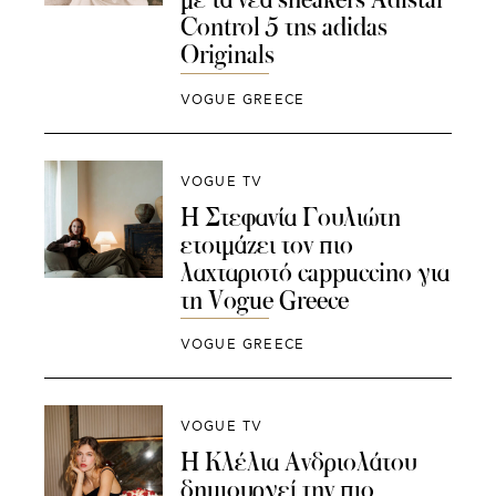
Control 5 της adidas
Originals
VOGUE GREECE
VOGUE TV
Η Στεφανία Γουλιώτη
ετοιμάζει τον πιο
λαχταριστό cappuccino για
τη Vogue Greece
VOGUE GREECE
VOGUE TV
Η Κλέλια Ανδριολάτου
δημιουργεί την πιο