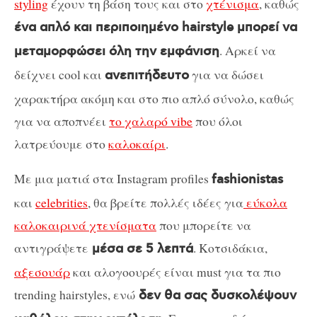
styling
έχουν τη βάση τους και στο
χτένισμα
, καθώς
ένα απλό και περιποιημένο hairstyle μπορεί να
. Αρκεί να
μεταμορφώσει όλη την εμφάνιση
δείχνει cool και
για να δώσει
ανεπιτήδευτο
χαρακτήρα ακόμη και στο πιο απλό σύνολο, καθώς
για να αποπνέει
το χαλαρό vibe
που όλοι
λατρεύουμε στο
καλοκαίρι
.
Με μια ματιά στα Instagram profiles
fashionistas
και
celebrities
, θα βρείτε πολλές ιδέες για
εύκολα
καλοκαιρινά χτενίσματα
που μπορείτε να
αντιγράψετε
. Κοτσιδάκια,
μέσα σε 5 λεπτά
αξεσουάρ
και αλογοουρές είναι must για τα πιο
trending hairstyles, ενώ
δεν θα σας δυσκολέψουν