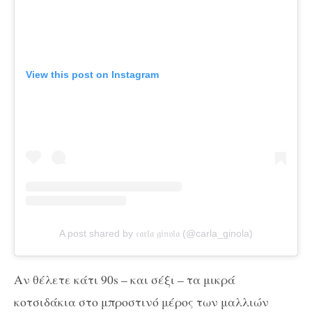
View this post on Instagram
A post shared by 𝔠𝔞𝔯𝔩𝔞 𝔤𝔦𝔫𝔬𝔩𝔞 (@carla_ginola)
Αν θέλετε κάτι 90s – και σέξι – τα μικρά
κοτσιδάκια στο μπροστινό μέρος των μαλλιών