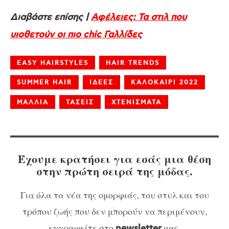
Διαβάστε επίσης |
Αφέλειες: Τα στιλ που
υιοθετούν οι πιο chic Γαλλίδες
EASY HAIRSTYLES
HAIR TRENDS
SUMMER HAIR
ΙΔΕΕΣ
ΚΑΛΟΚΑΙΡΙ 2022
ΜΑΛΛΙΑ
ΤΑΣΕΙΣ
ΧΤΕΝΙΣΜΑΤΑ
Έχουμε κρατήσει για εσάς μια θέση
στην πρώτη σειρά της μόδας.
Για όλα τα νέα της ομορφιάς, του στυλ και του
τρόπου ζωής που δεν μπορούν να περιμένουν,
εγγραφείτε στο
μας.
newsletter