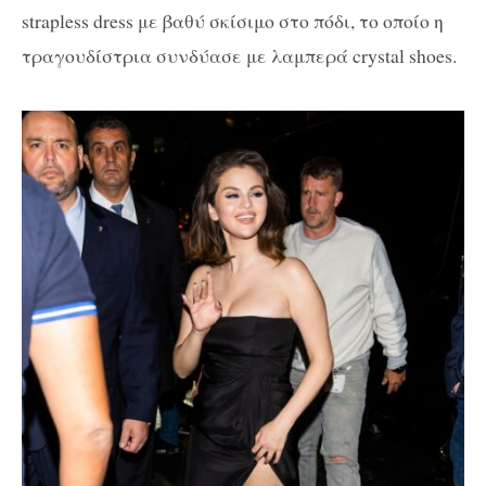
strapless dress με βαθύ σκίσιμο στο πόδι, το οποίο η
τραγουδίστρια συνδύασε με λαμπερά crystal shoes.