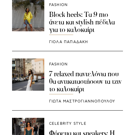
FASHION
Block heels: Τα 9 πιο
άνετα και stylish πέδιλα
για το καλοκαίρι
ΓΙΌΛΑ ΠΑΠΑΔΆΚΗ
FASHION
7 relaxed παντελόνια που
θα αντικαταστήσουν τα τζιν
το καλοκαίρι
ΓΙΩΤΑ ΜΑΣΤΡΟΓΙΑΝΝΟΠΟΥΛΟΥ
CELEBRITY STYLE
Φόρεμα και sneakers: Η