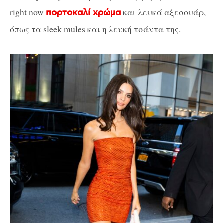
right now
και λευκά αξεσουάρ,
πορτοκαλί χρώμα
όπως τα sleek mules και η λευκή τσάντα της.