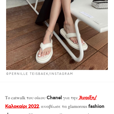
©PERNILLE TEISBAEK/INSTAGRAM
Το catwalk του οίκου
για την
Chanel
Άνοιξη/
, αναβίωσε τα glamorous
Καλοκαίρι 2022
fashion