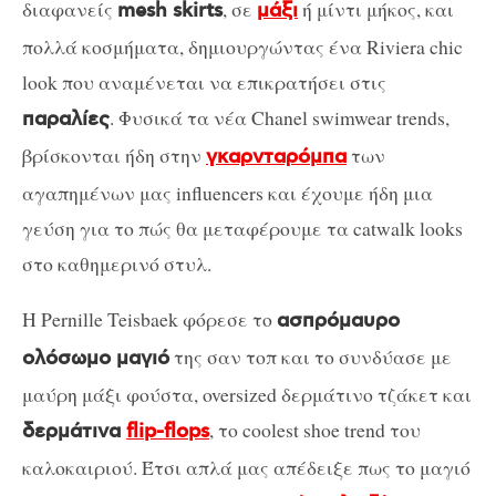
διαφανείς
, σε
ή μίντι μήκος, και
mesh skirts
μάξι
πολλά κοσμήματα, δημιουργώντας ένα Riviera chic
look που αναμένεται να επικρατήσει στις
. Φυσικά τα νέα Chanel swimwear trends,
παραλίες
βρίσκονται ήδη στην
των
γκαρνταρόμπα
αγαπημένων μας influencers και έχουμε ήδη μια
γεύση για το πώς θα μεταφέρουμε τα catwalk looks
στο καθημερινό στυλ.
Η Pernille Teisbaek φόρεσε το
ασπρόμαυρο
της σαν τοπ και το συνδύασε με
ολόσωμο μαγιό
μαύρη μάξι φούστα, oversized δερμάτινο τζάκετ και
, το coolest shoe trend του
δερμάτινα
flip-flops
καλοκαιριού. Έτσι απλά μας απέδειξε πως το μαγιό