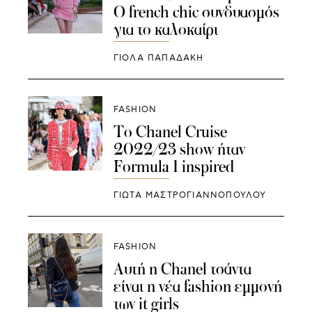
Ο french chic συνδυασμός
για το καλοκαίρι
ΓΙΌΛΑ ΠΑΠΑΔΆΚΗ
FASHION
To Chanel Cruise
2022/23 show ήταν
Formula 1 inspired
ΓΙΩΤΑ ΜΑΣΤΡΟΓΙΑΝΝΟΠΟΥΛΟΥ
FASHION
Αυτή η Chanel τσάντα
είναι η νέα fashion εμμονή
των it girls