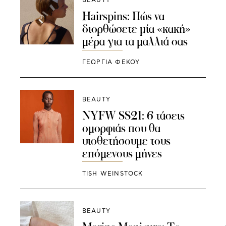
BEAUTY
Hairspins: Πώς να
διορθώσετε μία «κακή»
μέρα για τα μαλλιά σας
ΓΕΩΡΓΙΑ ΦΕΚΟΥ
BEAUTY
NYFW SS21: 6 τάσεις
ομορφιάς που θα
υιοθετήσουμε τους
επόμενους μήνες
TISH WEINSTOCK
BEAUTY