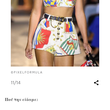
©PIXELFORMULA
11
/14
Πού την είδαμε: