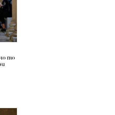
το πιο
να