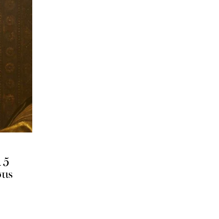
 5
τις