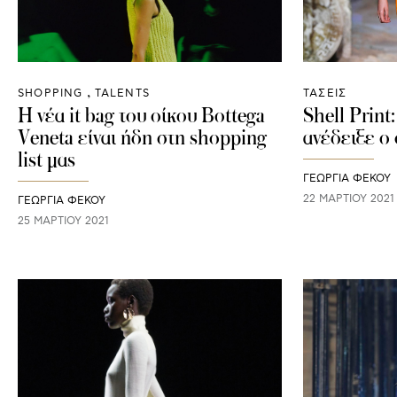
SHOPPING
TALENTS
ΤΑΣΕΙΣ
H νέα it bag του οίκου Bottega
Shell Print
Veneta είναι ήδη στη shopping
ανέδειξε ο 
list μας
ΓΕΩΡΓΙΑ ΦΕΚΟΥ
22 ΜΑΡΤΊΟΥ 2021
ΓΕΩΡΓΙΑ ΦΕΚΟΥ
25 ΜΑΡΤΊΟΥ 2021