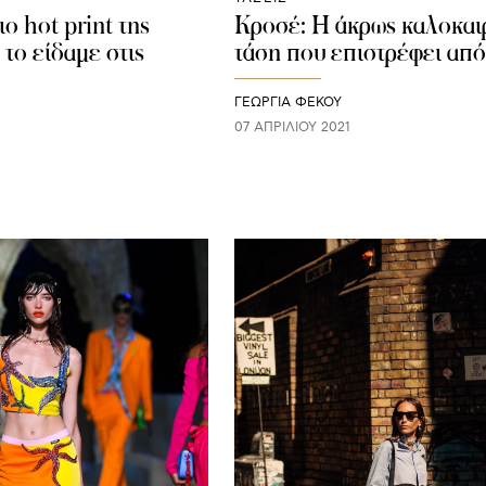
ιο hot print της
Κροσέ: Η άκρως καλοκαι
το είδαμε στις
τάση που επιστρέφει από
ΓΕΩΡΓΙΑ ΦΕΚΟΥ
07 ΑΠΡΙΛΊΟΥ 2021