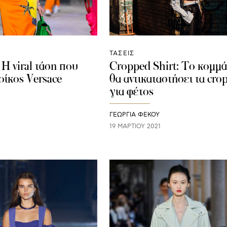
ΤΑΣΕΙΣ
: Η viral τάση που
Cropped Shirt: To κομμά
οίκος Versace
θα αντικαταστήσει τα cro
για φέτος
ΓΕΩΡΓΙΑ ΦΕΚΟΥ
19 ΜΑΡΤΊΟΥ 2021