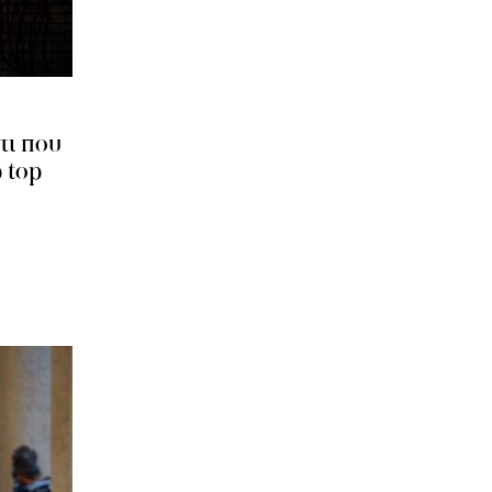
τι που
p top