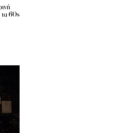
ρινή
 τα 60s