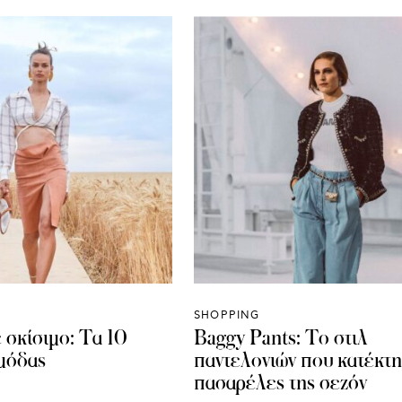
SHOPPING
 σκίσιμο: Τα 10
Baggy Pants: Το στιλ
 μόδας
παντελονιών που κατέκτη
πασαρέλες της σεζόν