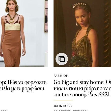
FASHION
op: Πώς να φορέσετε
Go big and stay home: Οι
ου θα μεταμορφώσει
τάσεις που κυριάρχησαν σ
couture πασαρέλες SS21
JULIA HOBBS