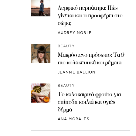
Λεμφικό περπάτημα: Πώς
γίνεται και τι προσφέρει στο
σώμα;
AUDREY NOBLE
BEAUTY
Μακρόστενο πρόσωπο: Τα 9
πιο κολακευτικά κουρέματα
JEANNE BALLION
BEAUTY
Το καλοκαιρινό φρούτο για
επίπεδη κοιλιά και υγιές
δέρμα
ANA MORALES