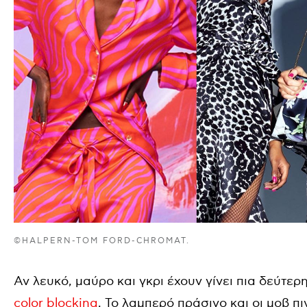
©HALPERN-TOM FORD-CHROMAT.
Αν λευκό, μαύρο και γκρι έχουν γίνει πια δεύτε
color blocking
. Το λαμπερό πράσινο και οι μοβ π