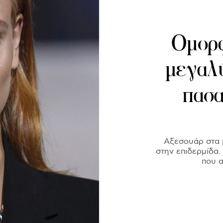
Ομορφι
μεγαλύ
πασα
Αξεσουάρ στα μ
στην επιδερμίδα.
που α