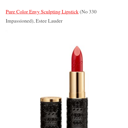
Pure Color Envy Sculpting Lipstick
(No 330
Impassioned), Estee Lauder