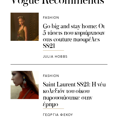
FASHION
Go big and stay home: Οι
5 τάσεις που κυριάρχησαν
στις couture πασαρέλες
SS21
JULIA HOBBS
FASHION
Saint Laurent SS21: Η νέα
κολεξιόν του οίκου
παρουσιάστηκε στην
έρημο
ΓΕΩΡΓΙΑ ΦΕΚΟΥ