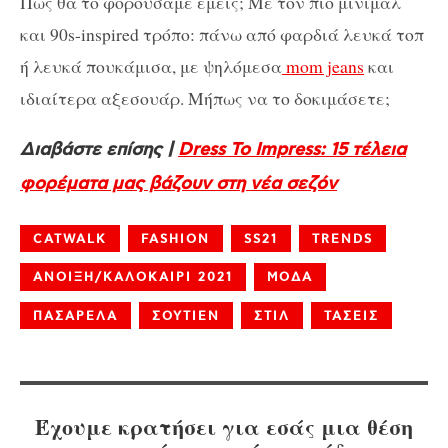
Πώς θα το φορούσαμε εμείς; Με τον πιο μίνιμαλ
και 90s-inspired τρόπο: πάνω από φαρδιά λευκά τοπ
ή λευκά πουκάμισα, με ψηλόμεσα
mom jeans
και
ιδιαίτερα αξεσουάρ. Μήπως να το δοκιμάσετε;
Διαβάστε επίσης |
Dress To Impress: 15 τέλεια
φορέματα μας βάζουν στη νέα σεζόν
CATWALK
FASHION
SS21
TRENDS
ΑΝΟΙΞΗ/ΚΑΛΟΚΑΙΡΙ 2021
ΜΟΔΑ
ΠΑΣΑΡΕΛΑ
ΣΟΥΤΙΕΝ
ΣΤΙΛ
ΤΑΣΕΙΣ
Έχουμε κρατήσει για εσάς μια θέση