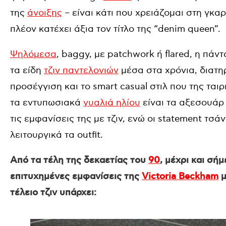
της
άνοιξης
– είναι κάτι που χρειάζομαι στη γκα
πλέον κατέχει άξια τον τίτλο της “denim queen”.
Ψηλόμεσα
, baggy, με patchwork ή flared, η πά
τα είδη
τζιν παντελονιών
μέσα στα χρόνια, διατη
προσέγγιση και το smart casual στιλ που της τα
τα εντυπωσιακά
γυαλιά ηλίου
είναι τα αξεσουάρ
τις εμφανίσεις της με τζιν, ενώ οι statement τ
λειτουργικά τα outfit.
Aπό τα τέλη της δεκαετίας του
90
, μέχρι και σή
επιτυχημένες εμφανίσεις της
Victoria Beckham
μ
τέλειο τζιν υπάρχει: