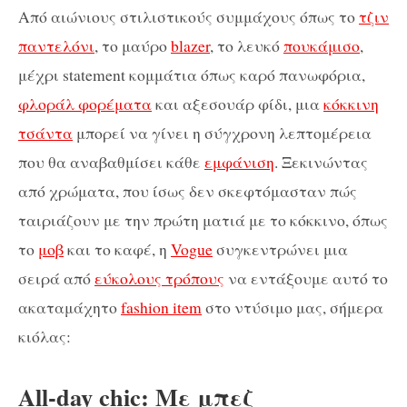
Από αιώνιους στιλιστικούς συμμάχους όπως το
τζιν
παντελόνι
, το μαύρο
blazer
, το λευκό
πουκάμισο
,
μέχρι statement κομμάτια όπως καρό πανωφόρια,
φλοράλ φορέματα
και αξεσουάρ φίδι, μια
κόκκινη
τσάντα
μπορεί να γίνει η σύγχρονη λεπτομέρεια
που θα αναβαθμίσει κάθε
εμφάνιση
. Ξεκινώντας
από χρώματα, που ίσως δεν σκεφτόμασταν πώς
ταιριάζουν με την πρώτη ματιά με το κόκκινο, όπως
το
μοβ
και το καφέ, η
Vogue
συγκεντρώνει μια
σειρά από
εύκολους τρόπους
να εντάξουμε αυτό το
ακαταμάχητο
fashion item
στο ντύσιμο μας, σήμερα
κιόλας:
All-day chic: Με μπεζ