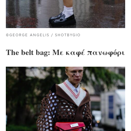
©GEORGE ANGELIS / SHOTBYGIO
The belt bag: Με καφέ πανωφόρι