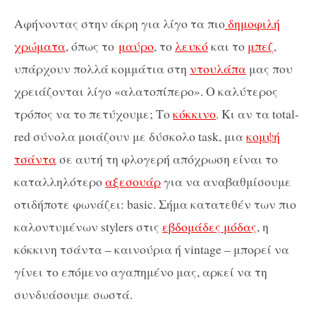
Αφήνοντας στην άκρη για λίγο τα πιο
δημοφιλή
χρώματα
, όπως το
μαύρο
, το
λευκό
και το
μπεζ
,
υπάρχουν πολλά κομμάτια στη
ντουλάπα
μας που
χρειάζονται λίγο «αλατοπίπερο». Ο καλύτερος
τρόπος να το πετύχουμε; Το
κόκκινο
. Κι αν τα total-
red σύνολα μοιάζουν με δύσκολο task, μια
κομψή
τσάντα
σε αυτή τη φλογερή απόχρωση είναι το
καταλληλότερο
αξεσουάρ
για να αναβαθμίσουμε
οτιδήποτε φωνάζει: basic. Σήμα κατατεθέν των πιο
καλοντυμένων stylers στις
εβδομάδες μόδας
, η
κόκκινη τσάντα – καινούρια ή vintage – μπορεί να
γίνει το επόμενο αγαπημένο μας, αρκεί να τη
συνδυάσουμε σωστά.