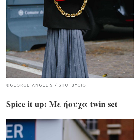
©GEORGE ANGELIS / SHOTBYGIO
Spice it up: Με ήσυχα twin set