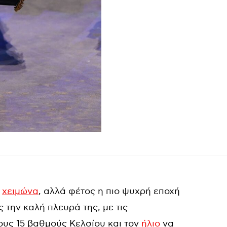
υ
χειμώνα
, αλλά φέτος η πιο ψυχρή εποχή
 την καλή πλευρά της, με τις
υς 15 βαθμούς Κελσίου και τον
ήλιο
να