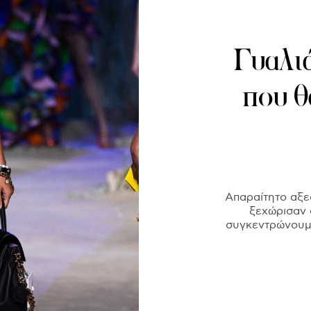
Γυαλιά
που θ
Απαραίτητο αξε
ξεχώρισαν 
συγκεντρώνουμε