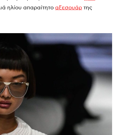
λιά ηλίου απαραίτητο
αξεσουάρ
της