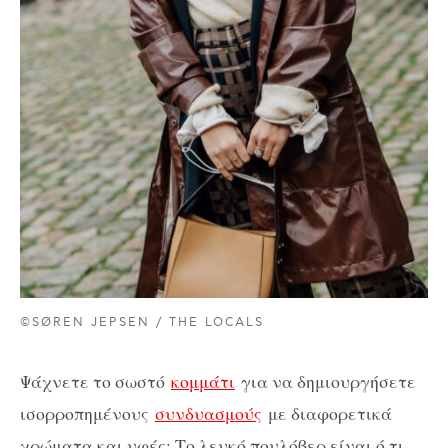
©SØREN JEPSEN / THE LOCALS
Ψάχνετε το σωστό
κομμάτι
για να δημιουργήσετε
ισορροπημένους
συνδυασμούς
με διαφορετικά
χρώματα και υφές; Το λευκό πουλόβερ είναι ό,τι