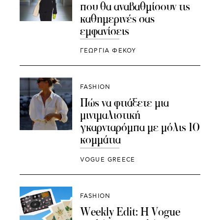
που θα αναβαθμίσουν τις
καθημερινές σας
εμφανίσεις
ΓΕΩΡΓΙΑ ΦΕΚΟΥ
FASHION
Πώς να φτιάξετε μια
μινιμαλιστική
γκαρνταρόμπα με μόλις 10
κομμάτια
VOGUE GREECE
FASHION
Weekly Edit: H Vogue