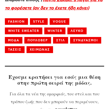
Διαβάστε επίσης |
Κοντό Σακάκι: 3 λόγοι για να
το φορέσετε (αν δεν το έχετε ήδη κάνει)
FASHION
STYLE
VOGUE
WHITE SWEATER
WINTER
ΛΕΥΚΟ
ΜΟΔΑ
ΠΟΥΛΟΒΕΡ
ΣΤΙΛ
ΣΥΝΔΥΑΣΜΟΙ
ΤΑΣΕΙΣ
ΧΕΙΜΩΝΑΣ
Έχουμε κρατήσει για εσάς μια θέση
στην πρώτη σειρά της μόδας.
Για όλα τα νέα της ομορφιάς, του στυλ και του
τρόπου ζωής που δεν μπορούν να περιμένουν,