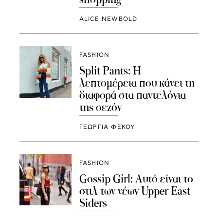
ALICE NEWBOLD
FASHION
Split Pants: Η
λεπτομέρεια που κάνει τη
διαφορά στα παντελόνια
της σεζόν
ΓΕΩΡΓΙΑ ΦΕΚΟΥ
FASHION
Gοssip Girl: Αυτό είναι το
στιλ των νέων Upper East
Siders