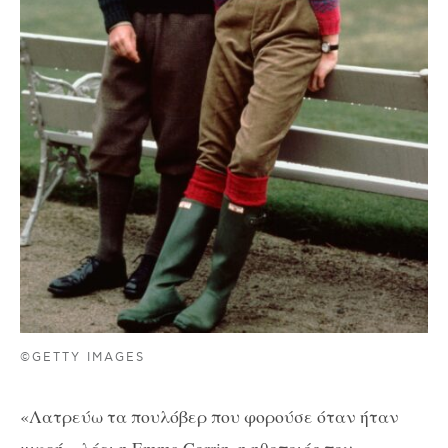
©GETTY IMAGES
«Λατρεύω τα πουλόβερ που φορούσε όταν ήταν
μικρή», λέει η Emma Corrin, η ηθοποιός που