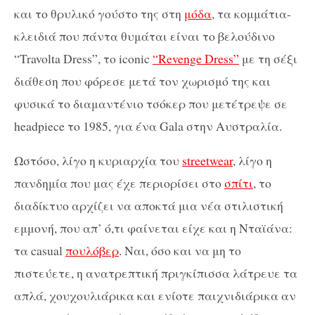
και το θρυλικό γούστο της στη
μόδα
, τα κομμάτια-
κλειδιά που πάντα θυμάται είναι το βελούδινο
“Travolta Dress”, το iconic
“Revenge Dress”
με τη σέξι
διάθεση που φόρεσε μετά τον χωρισμό της και
φυσικά το διαμαντένιο τσόκερ που μετέτρεψε σε
headpiece το 1985, για ένα Gala στην Αυστραλία.
Ωστόσο, λίγο η κυριαρχία του
streetwear
, λίγο η
πανδημία που μας έχε περιορίσει στο
σπίτι
, το
διαδίκτυο αρχίζει να αποκτά μια νέα στιλιστική
εμμονή, που απ’ ό,τι φαίνεται είχε και η Νταϊάνα:
τα casual
πουλόβερ
. Ναι, όσο και να μη το
πιστεύετε, η ανατρεπτική πριγκίπισσα λάτρευε τα
απλά, χουχουλιάρικα και ενίοτε παιχνιδιάρικα αν