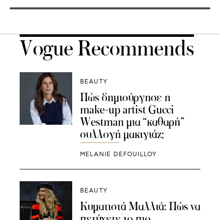
Vogue Recommends
BEAUTY
Πώς δημιούργησε η
make-up artist Gucci
Westman μια “καθαρή”
συλλογή μακιγιάζ;
MELANIE DEFOUILLOY
BEAUTY
Κυματιστά Μαλλιά: Πώς να
πετύχετε το πιο