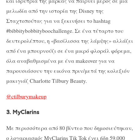
και ιδρύτρια της μάρκας να παίρνει μέρος σε μια
μελωδία από την ιστορία της Disney της
Σταχτοπούτας για να ξεκινήσει το hashtag
#bibbitybobbityboochallenge. Σε ένα τέταρτο του
δευτερολέπτου, η «βασίλισσα της λάμψης» αλλάζει
από ένα μπουρνούζι σε ένα μικρό φλοράλ φόρεμα,
όλα αναβαθμισμένα με ένα makeover για να
παρουσιάσουν την εικόνα πριν/μετά της κολεξιόν
μακιγιάζ Charlotte Tilbury Beauty.
@ctilburymakeup
3. MyClarins
Με περισσότερα από 80 βίντεο που δημοσιεύτηκαν,
ο λογαριασμός MyClarins Tik Tok έχει ήδη 59.000