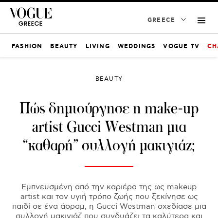
GREECE
FASHION
BEAUTY
LIVING
WEDDINGS
VOGUE TV
CH
BEAUTY
Πώς δημιούργησε η make-up
artist Gucci Westman μια
“καθαρή” συλλογή μακιγιάζ;
Εμπνευσμένη από την καριέρα της ως makeup
artist και τον υγιή τρόπο ζωής που ξεκίνησε ως
παιδί σε ένα άσραμ, η Gucci Westman σχεδίασε μια
συλλογή μακιγιάζ που συνδυάζει τα καλύτερα και