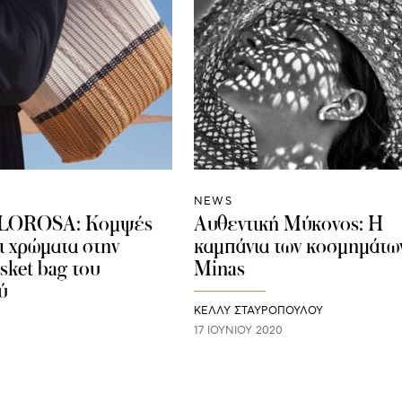
NEWS
ALOROSA: Kομψές
Αυθεντική Μύκονος: Η
ι χρώματα στην
καμπάνια των κοσμημάτω
sket bag του
Minas
ύ
ΚΕΛΛΥ ΣΤΑΥΡΟΠΟΥΛΟΥ
17 ΙΟΥΝΊΟΥ 2020