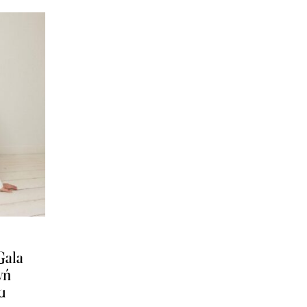
Gala
νή
α