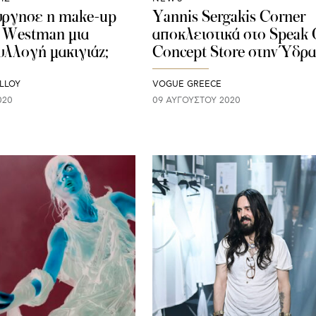
ύργησε η make-up
Yannis Sergakis Corner
ci Westman μια
αποκλειστικά στο Speak 
υλλογή μακιγιάζ;
Concept Store στην Ύδρα
LLOY
VOGUE GREECE
020
09 ΑΥΓΟΎΣΤΟΥ 2020