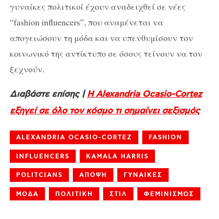
γυναίκες πολιτικοί έχουν αναδειχθεί σε νέες
“fashion influencers”, που αναμένεται να
απογειώσουν τη μόδα και να υπενθυμίσουν τον
κοινωνικό της αντίκτυπο σε όσους τείνουν να τον
ξεχνούν.
Διαβάστε επίσης |
Η Alexandria Ocasio-Cortez
εξηγεί σε όλο τον κόσμο τι σημαίνει σεξισμός
ALEXANDRIA OCASIO-CORTEZ
FASHION
INFLUENCERS
KAMALA HARRIS
POLITCIANS
ΑΠΟΨΗ
ΓΥΝΑΙΚΕΣ
ΜΟΔΑ
ΠΟΛΙΤΙΚΗ
ΣΤΙΛ
ΦΕΜΙΝΙΣΜΟΣ