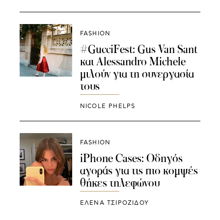
FASHION
#GucciFest: Gus Van Sant
και Alessandro Michele
μιλούν για τη συνεργασία
τους
NICOLE PHELPS
FASHION
iPhone Cases: Οδηγός
αγοράς για τις πιο κομψές
θήκες τηλεφώνου
ΈΛΕΝΑ ΤΣΙΡΟΖΊΔΟΥ