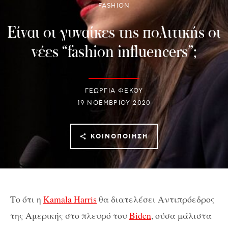
FASHION
Είναι οι γυναίκες της πολιτικής οι
νέες “fashion influencers”;
ΓΕΩΡΓΙΑ ΦΕΚΟΥ
19 ΝΟΕΜΒΡΊΟΥ 2020
ΚΟΙΝΟΠΟΊΗΣΗ
Το ότι η
Kamala Harris
θα διατελέσει Αντιπρόεδρος
της Αμερικής στο πλευρό του
Biden
, ούσα μάλιστα