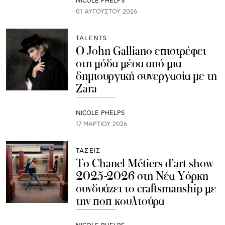
NICOLE PHELPS
01 ΑΥΓΟΎΣΤΟΥ 2026
TALENTS
Ο John Galliano επιστρέφει
στη μόδα μέσα από μια
δημιουργική συνεργασία με τη
Zara
NICOLE PHELPS
17 ΜΑΡΤΊΟΥ 2026
ΤΑΣΕΙΣ
Το Chanel Métiers d’art show
2025-2026 στη Νέα Υόρκη
συνδυάζει το craftsmanship με
την ποπ κουλτούρα