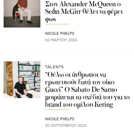
Στον Alexander McQueen ο
Seán McGirr θέλει να φέρει
φως
NICOLE PHELPS
02 ΜΑΡΤΊΟΥ 2024
TALENTS
“Θέλω οι άνθρωποι να
ερωτευτούν ξανά τον οίκο
Gucci” Ο Sabato De Sarno
μοιράζεται τα σχέδιά του για το
brand του ομίλου Kering
NICOLE PHELPS
20 ΣΕΠΤΕΜΒΡΊΟΥ 2023