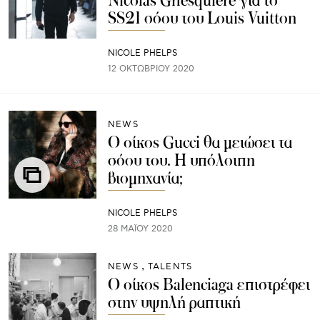
SS21 σόου του Louis Vuitton
NICOLE PHELPS
12 ΟΚΤΩΒΡΊΟΥ 2020
NEWS
O οίκος Gucci θα μειώσει τα
σόου του. Η υπόλοιπη
βιομηχανία;
NICOLE PHELPS
28 ΜΑΪ́ΟΥ 2020
NEWS
TALENTS
Ο οίκος Balenciaga επιστρέφει
στην υψηλή ραπτική