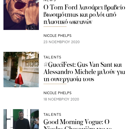
NEWS
Ο Tom Ford λανσάρει βραβείο
βιωσιμότητας και ρολόι από
πλαστικό ωκεανών
NICOLE PHELPS
23 ΝΟΕΜΒΡΊΟΥ 2020
TALENTS
#GucciFest: Gus Van Sant και
Alessandro Michele μιλούν για
τη συνεργασία τους
NICOLE PHELPS
18 ΝΟΕΜΒΡΊΟΥ 2020
TALENTS
Good Μοrning Vogue: Ο
Nicolas Ghesquière για το