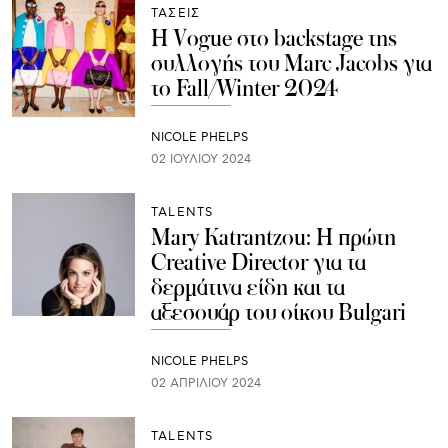
ΤΑΣΕΙΣ
Η Vogue στο backstage της
συλλογής του Marc Jacobs για
το Fall/Winter 2024
NICOLE PHELPS
02 ΙΟΥΛΊΟΥ 2024
TALENTS
Mary Katrantzou: Η πρώτη
Creative Director για τα
δερμάτινα είδη και τα
αξεσουάρ του οίκου Bulgari
NICOLE PHELPS
02 ΑΠΡΙΛΊΟΥ 2024
TALENTS