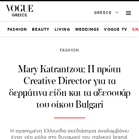
GREECE
FASHION
BEAUTY
LIVING
WEDDINGS
VOGUE TV
CH
FASHION
Mary Katrantzou: Η πρώτη
Creative Director για τα
δερμάτινα είδη και τα αξεσουάρ
του οίκου Bulgari
Η αγαπημένη Eλληνίδα σχεδιάστρια αναλαμβάνει
έναν νέο ρόλο στο δυναμικό του ιταλικού brand.