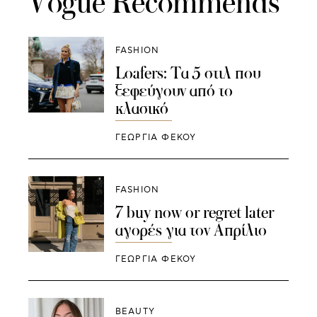
Vogue Recommends
FASHION
Loafers: Τα 5 στιλ που
ξεφεύγουν από το
κλασικό
ΓΕΩΡΓΙΑ ΦΕΚΟΥ
FASHION
7 buy now or regret later
αγορές για τον Απρίλιο
ΓΕΩΡΓΙΑ ΦΕΚΟΥ
BEAUTY