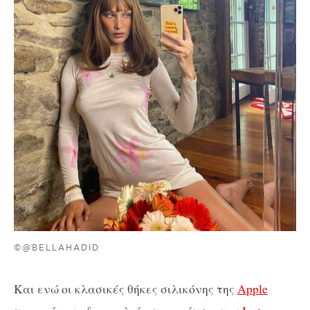
©@BELLAHADID
Και ενώ οι κλασικές θήκες σιλικόνης της
Apple