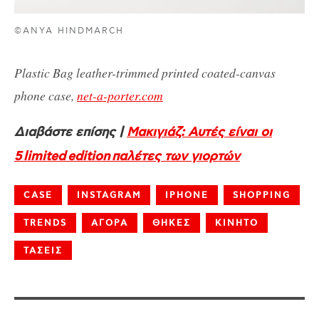
©ANYA HINDMARCH
Plastic Bag leather-trimmed printed coated-canvas
phone case,
net-a-porter.com
Διαβάστε επίσης |
Μακιγιάζ: Αυτές είναι οι
5 limited edition παλέτες των γιορτών
CASE
INSTAGRAM
IPHONE
SHOPPING
TRENDS
ΑΓΟΡΑ
ΘΗΚΕΣ
ΚΙΝΗΤΟ
ΤΑΣΕΙΣ