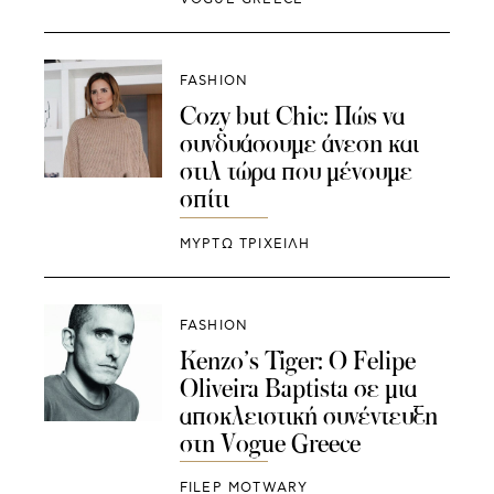
FASHION
Cozy but Chic: Πώς να
συνδυάσουμε άνεση και
στιλ τώρα που μένουμε
σπίτι
ΜΥΡΤΩ ΤΡΙΧΕΙΛΗ
FASHION
Kenzo’s Tiger: Ο Felipe
Oliveira Baptista σε μια
αποκλειστική συνέντευξη
στη Vogue Greece
FILEP MOTWARY