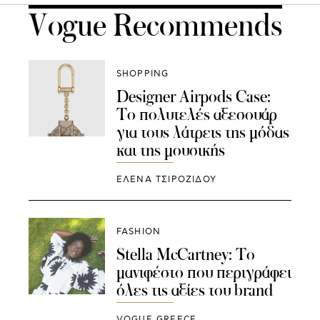
Vogue Recommends
SHOPPING
Designer Airpods Case:
Το πολυτελές αξεσουάρ
για τους λάτρεις της μόδας
και της μουσικής
ΈΛΕΝΑ ΤΣΙΡΟΖΊΔΟΥ
FASHION
Stella McCartney: Το
μανιφέστο που περιγράφει
όλες τις αξίες του brand
VOGUE GREECE