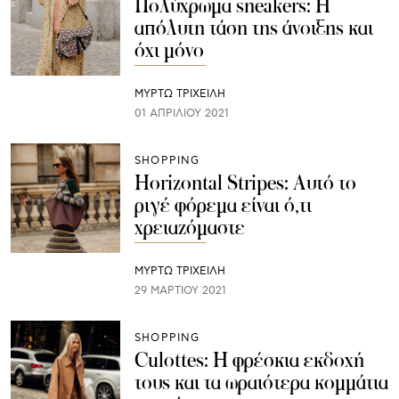
Πολύχρωμα sneakers: Η
απόλυτη τάση της άνοιξης και
όχι μόνο
ΜΥΡΤΩ ΤΡΙΧΕΙΛΗ
01 ΑΠΡΙΛΊΟΥ 2021
SHOPPING
Horizontal Stripes: Αυτό το
ριγέ φόρεμα είναι ό,τι
χρειαζόμαστε
ΜΥΡΤΩ ΤΡΙΧΕΙΛΗ
29 ΜΑΡΤΊΟΥ 2021
SHOPPING
Culottes: Η φρέσκια εκδοχή
τους και τα ωραιότερα κομμάτια