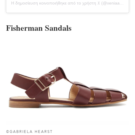
Η δημοσίευση κοινοποιήθηκε από το χρήστη 𝔛 (@xeniaadonts)
Fisherman Sandals
©GABRIELA HEARST