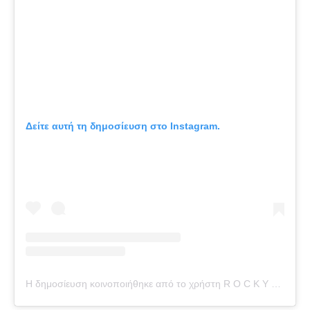
Δείτε αυτή τη δημοσίευση στο Instagram.
Η δημοσίευση κοινοποιήθηκε από το χρήστη R O C K Y B A R N E S (@rocky_barnes)