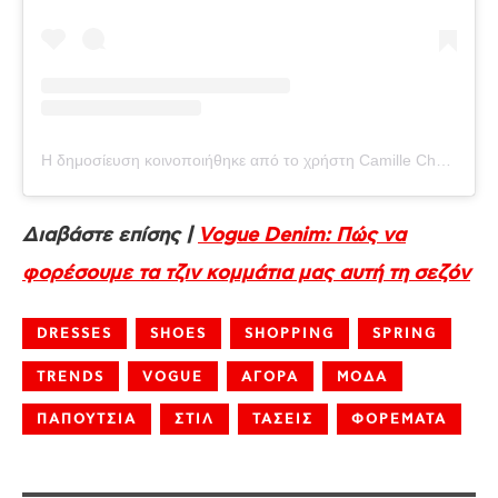
Η δημοσίευση κοινοποιήθηκε από το χρήστη Camille Charriere (@camillecharriere)
Διαβάστε επίσης |
Vogue Denim: Πώς να
φορέσουμε τα τζιν κομμάτια μας αυτή τη σεζόν
DRESSES
SHOES
SHOPPING
SPRING
TRENDS
VOGUE
ΑΓΟΡΑ
ΜΟΔΑ
ΠΑΠΟΥΤΣΙΑ
ΣΤΙΛ
ΤΑΣΕΙΣ
ΦΟΡΕΜΑΤΑ