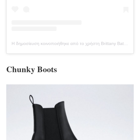
Η δημοσίευση κοινοποιήθηκε από το χρήστη Brittany Bathgate (@brittanybathgate)
Chunky Boots