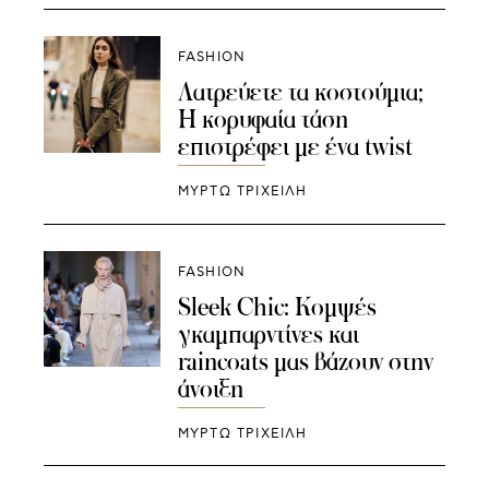
FASHION
Λατρεύετε τα κοστούμια;
Η κορυφαία τάση
επιστρέφει με ένα twist
ΜΥΡΤΩ ΤΡΙΧΕΙΛΗ
FASHION
Sleek Chic: Κομψές
γκαμπαρντίνες και
raincoats μας βάζουν στην
άνοιξη
ΜΥΡΤΩ ΤΡΙΧΕΙΛΗ