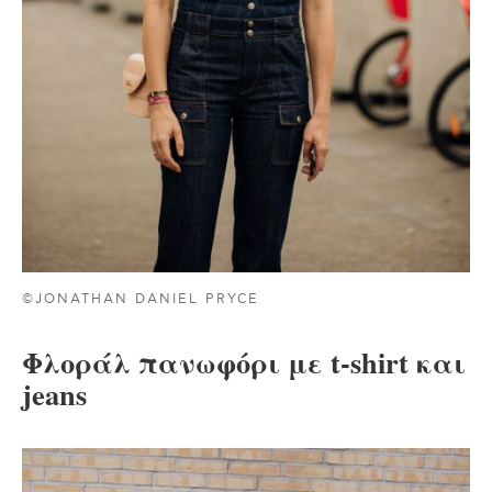
©JONATHAN DANIEL PRYCE
Φλοράλ πανωφόρι με t-shirt και
jeans