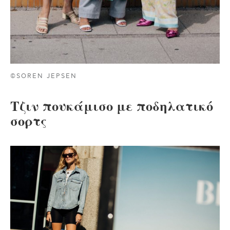
©SOREN JEPSEN
Τζιν πουκάμισο με ποδηλατικό
σορτς