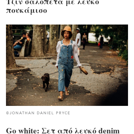
Τζιν σαλοπέτα με λευκό
πουκάμισο
©JONATHAN DANIEL PRYCE
Go white: Σετ από λευκό denim