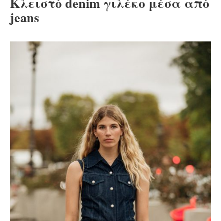
Κλειστό denim γιλέκο μέσα από
jeans