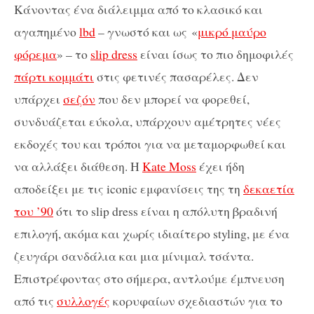
Κάνοντας ένα διάλειμμα από το κλασικό και
αγαπημένο
lbd
– γνωστό και ως «
μικρό μαύρο
φόρεμα
» – το
slip dress
είναι ίσως το πιο δημοφιλές
πάρτι κομμάτι
στις φετινές πασαρέλες. Δεν
υπάρχει
σεζόν
που δεν μπορεί να φορεθεί,
συνδυάζεται εύκολα, υπάρχουν αμέτρητες νέες
εκδοχές του και τρόποι για να μεταμορφωθεί και
να αλλάξει διάθεση. Η
Kate Moss
έχει ήδη
αποδείξει με τις iconic εμφανίσεις της τη
δεκαετία
του ’90
ότι το slip dress είναι η απόλυτη βραδινή
επιλογή, ακόμα και χωρίς ιδιαίτερο styling, με ένα
ζευγάρι σανδάλια και μια μίνιμαλ τσάντα.
Επιστρέφοντας στο σήμερα, αντλούμε έμπνευση
από τις
συλλογές
κορυφαίων σχεδιαστών για το