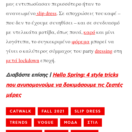
μας εντυπωσίασαν περισσότερο ήταν το
ανανεωμένο
slip dress
. Σε αποχρώσεις του καφέ –
που δεν το έχουμε συνηθίσει – και σε συνδυασμό
με ντελικάτα μοτίβα, όπως πουά,
καρό
και μίνι
λογότυπα, το συγκεκριμένο
φόρεμα
μπορεί να
γίνει ο καλύτερος σύμμαχος του party
dressing
στη
μετά lockdown
εποχή.
Διαβάστε επίσης |
Hello Spring: 4 style tricks
που ανυπομονούμε να δοκιμάσουμε τις ζεστές
μέρες
CATWALK
FALL 2021
SLIP DRESS
TRENDS
VOGUE
ΜΟΔΑ
ΣΤΙΛ