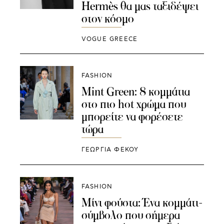
Hermès θα μας ταξιδέψει
στον κόσμο
VOGUE GREECE
FASHION
Mint Green: 8 κομμάτια
στο πιο hot χρώμα που
μπορείτε να φορέσετε
τώρα
ΓΕΩΡΓΙΑ ΦΕΚΟΥ
FASHION
Mίνι φούστα: Ένα κομμάτι-
σύμβολο που σήμερα