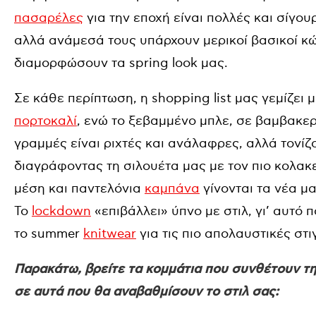
πασαρέλες
για την εποχή είναι πολλές και σίγο
αλλά ανάμεσά τους υπάρχουν μερικοί βασικοί κώδ
διαμορφώσουν τα spring look μας.
Σε κάθε περίπτωση, η shopping list μας γεμίζει μ
πορτοκαλί
, ενώ το ξεβαμμένο μπλε, σε βαμβακε
γραμμές είναι ριχτές και ανάλαφρες, αλλά τονί
διαγράφοντας τη σιλουέτα μας με τον πιο κολακε
μέση και παντελόνια
καμπάνα
γίνονται τα νέα μα
Το
lockdown
«επιβάλλει» ύπνο με στιλ, γι’ αυτό 
το summer
knitwear
για τις πιο απολαυστικές στ
Παρακάτω, βρείτε τα κομμάτια που συνθέτουν τη
σε αυτά που θα αναβαθμίσουν το στιλ σας: