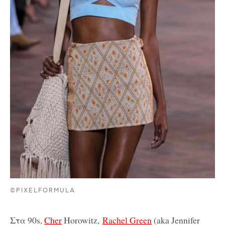
©PIXELFORMULA
Στα 90s,
Cher
Horowitz,
Rachel Green
(aka Jennifer