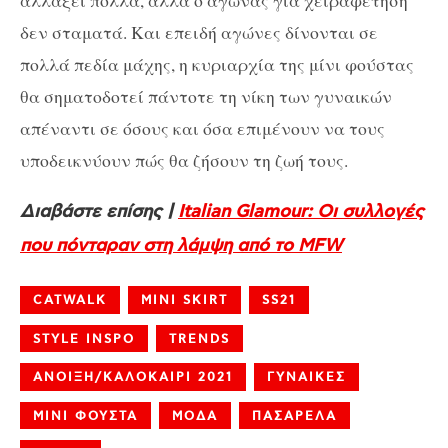
αλλάξει πολλά, αλλά ο αγώνας για χειραφέτηση
δεν σταματά. Και επειδή αγώνες δίνονται σε
πολλά πεδία μάχης, η κυριαρχία της μίνι φούστας
θα σηματοδοτεί πάντοτε τη νίκη των γυναικών
απέναντι σε όσους και όσα επιμένουν να τους
υποδεικνύουν πώς θα ζήσουν τη ζωή τους.
Διαβάστε επίσης |
Italian Glamour: Oι συλλογές
που πόνταραν στη λάμψη από το MFW
CATWALK
MINI SKIRT
SS21
STYLE INSPO
TRENDS
ΑΝΟΙΞΗ/ΚΑΛΟΚΑΙΡΙ 2021
ΓΥΝΑΙΚΕΣ
ΜΙΝΙ ΦΟΥΣΤΑ
ΜΟΔΑ
ΠΑΣΑΡΕΛΑ