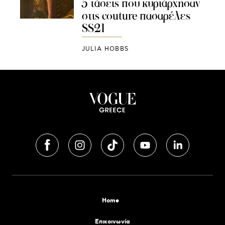
5 τάσεις που κυριάρχησαν
στις couture πασαρέλες
SS21
JULIA HOBBS
Home
Επικοινωνία