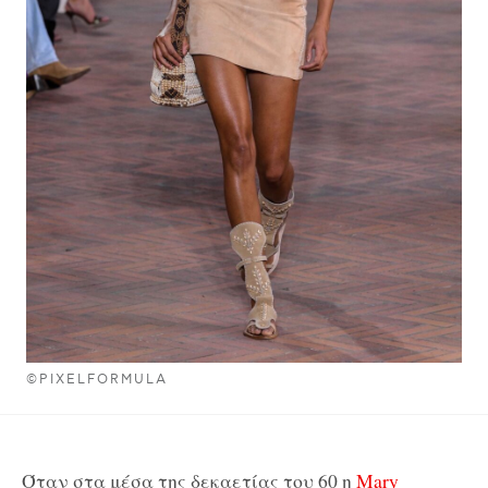
©PIXELFORMULA
Όταν στα μέσα της δεκαετίας του 60 η
Mary