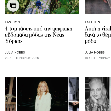
FASHION
TALENTS
4 top τάσεις από την ψηφιακή
Αυτή η vira
εβδομάδα μόδας της Νέας
ξανά το θέμ
Υόρκης
μόδα
JULIA HOBBS
JULIA HOBBS
23 ΣΕΠΤΕΜΒΡΊΟΥ 2020
18 ΣΕΠΤΕΜΒΡΊΟΥ