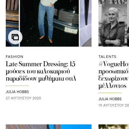
FASHION
TALENTS
Late Summer Dressing: 15
#VogueHop
μούσες του καλοκαιριού
προσωπικότ
παραδίδουν μαθήματα στιλ
ξεχωρίζουν 
μέλλοντος
JULIA HOBBS
27 ΑΥΓΟΎΣΤΟΥ 2020
JULIA HOBBS
19 ΑΥΓΟΎΣΤΟΥ 2