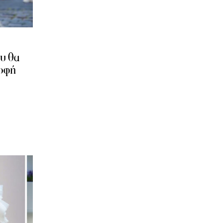
ου θα
ροφή