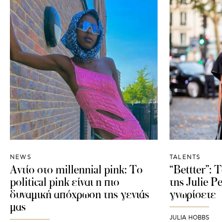
NEWS
TALENTS
Αντίο στο millennial pink: Το
“Bettter”: 
political pink είναι η πιο
της Julie P
δυναμική απόχρωση της γενιάς
γνωρίσετε
μας
JULIA HOBBS