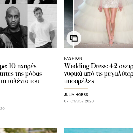
FASHION
e: 10 ηχηρές
Wedding Dress: 42 ονει
ητες της μόδας
νυφικά από τις μεγαλύτε
τα ταλέντα του
πασαρέλες
JULIA HOBBS
07 ΙΟΥΛΊΟΥ 2020
020