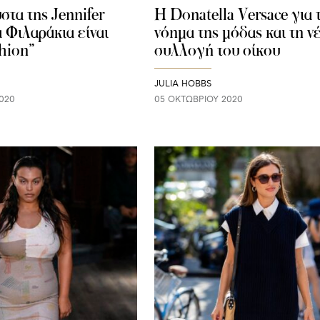
στα της Jennifer
Η Donatella Versace για 
 Φιλαράκια είναι
νόημα της μόδας και τη ν
shion”
συλλογή του οίκου
JULIA HOBBS
020
05 ΟΚΤΩΒΡΊΟΥ 2020