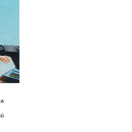
ων
ού