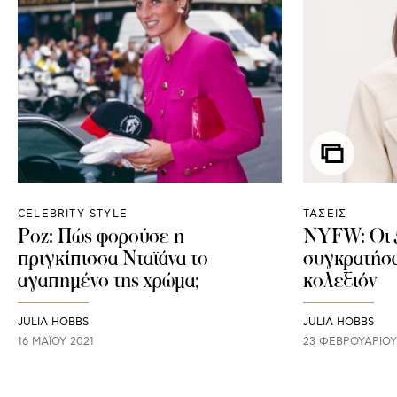
CELEBRITY STYLE
ΤΑΣΕΙΣ
Ροζ: Πώς φορούσε η
NYFW: Οι 5
πριγκίπισσα Νταϊάνα το
συγκρατήσα
αγαπημένο της χρώμα;
κολεξιόν
JULIA HOBBS
JULIA HOBBS
16 ΜΑΪ́ΟΥ 2021
23 ΦΕΒΡΟΥΑΡΊΟΥ