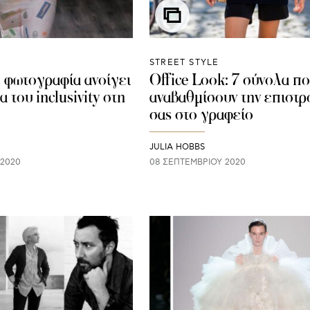
STREET STYLE
l φωτογραφία ανοίγει
Office Look: 7 σύνολα π
α του inclusivity στη
αναβαθμίσουν την επιστ
σας στο γραφείο
JULIA HOBBS
 2020
08 ΣΕΠΤΕΜΒΡΊΟΥ 2020