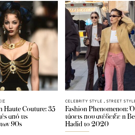
ΕΙΣ
CELEBRITY STYLE
STREET STYL
on Haute Couture: 35
Fashion Phenomenon: Ό
μές από τις
τάσεις που ανέδειξε η Be
των 90s
Hadid το 2020