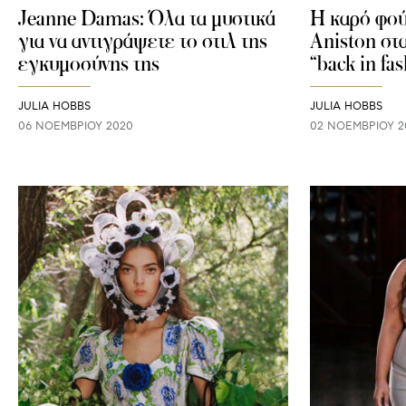
Jeanne Damas: Όλα τα μυστικά
H καρό φού
για να αντιγράψετε το στιλ της
Aniston στα
εγκυμοσύνης της
“back in fa
JULIA HOBBS
JULIA HOBBS
06 ΝΟΕΜΒΡΊΟΥ 2020
02 ΝΟΕΜΒΡΊΟΥ 2