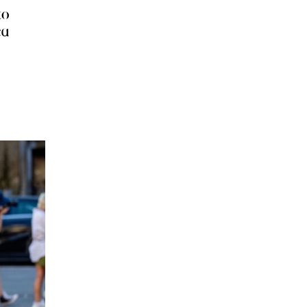
το
έα