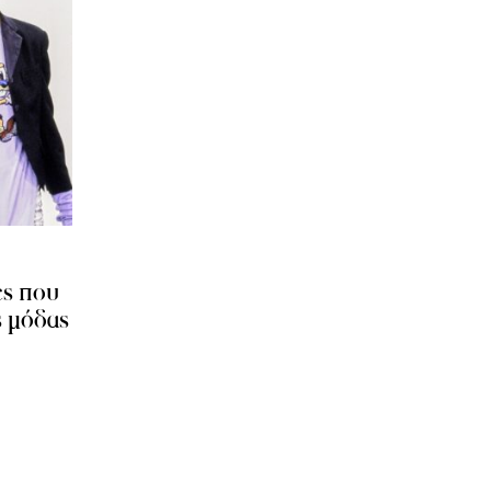
ές που
ς μόδας