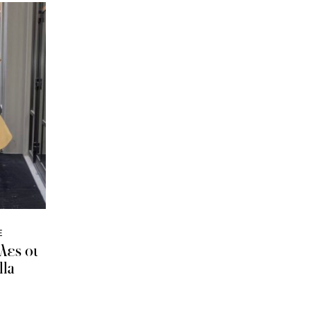
E
λες οι
lla