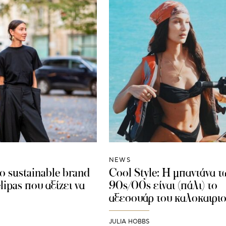
NEWS
To sustainable brand
Cool Style: Η μπαντάνα τ
elipas που αξίζει να
90s/00s είναι (πάλι) το
αξεσουάρ του καλοκαιρι
JULIA HOBBS