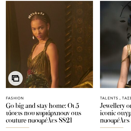
FASHION
TALENTS
ΤΑΣ
Go big and stay home: Οι 5
Jewellery 
τάσεις που κυριάρχησαν στις
iconic στιγ
couture πασαρέλες SS21
πασαρέλες 