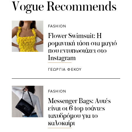
Vogue Recommends
FASHION
Flower Swimsuit: Η
ρομαντική τάση στα μαγιό
που εντυπωσιάζει στο
Instagram
ΓΕΩΡΓΙΑ ΦΕΚΟΥ
FASHION
Μessenger Bags: Αυτές
είναι οι 6 top τσάντες
ταχυδρόμου για το
καλοκαίρι