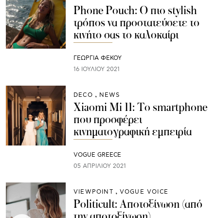
Phone Pouch: Ο πιο stylish
τρόπος να προστατεύσετε το
κινήτο σας το καλοκαίρι
ΓΕΩΡΓΙΑ ΦΕΚΟΥ
16 ΙΟΥΛΊΟΥ 2021
DECO
NEWS
Xiaomi Mi 11: Το smartphone
που προσφέρει
κινηματογραφική εμπειρία
VOGUE GREECE
05 ΑΠΡΙΛΊΟΥ 2021
VIEWPOINT
VOGUE VOICE
Politicult: Αποτοξίνωση (από
την αποτοξίνωση)