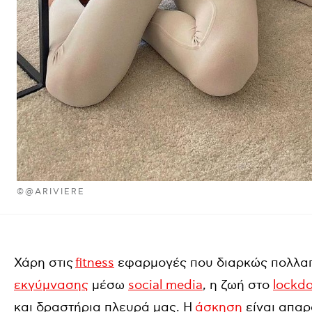
©@ARIVIERE
Χάρη στις
fitness
εφαρμογές που διαρκώς πολλαπ
εκγύμνασης
μέσω
social media
, η ζωή στο
lockd
και δραστήρια πλευρά μας. Η
άσκηση
είναι απαρ