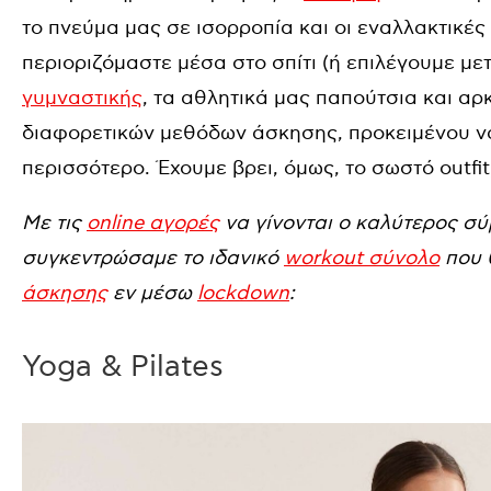
το πνεύμα μας σε ισορροπία και οι εναλλακτικές 
περιοριζόμαστε μέσα στο σπίτι (ή επιλέγουμε με
γυμναστικής
, τα αθλητικά μας παπούτσια και αρ
διαφορετικών μεθόδων άσκησης, προκειμένου ν
περισσότερο. Έχουμε βρει, όμως, το σωστό outfit
Mε τις
online αγορές
να γίνονται ο καλύτερος σ
συγκεντρώσαμε το ιδανικό
workout σύνολο
που 
άσκησης
εν μέσω
lockdown
:
Yoga & Pilates