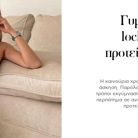
Γυμ
lo
προτεί
Η καινούρια χρ
άσκηση. Παρόλο
τρόποι εκγύμνασ
περπάτημα σε ανο
προτεί