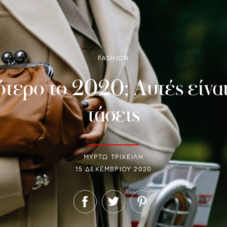
FASHION
τερο το 2020; Αυτές είναι
τάσεις
ΜΥΡΤΩ ΤΡΙΧΕΙΛΗ
15 ΔΕΚΕΜΒΡΊΟΥ 2020