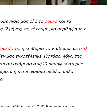
ουμε πίσω μας όλα τα
ρούχα
και τα
ς 12 μήνες, ας κάνουμε μια περίληψη των
lockdown
, η επιθυμία να ντυθούμε με
στιλ
εν μας εγκατέλειψε. Ωστόσο, λόγω της
ίναι ότι ανάμεσα στις 10 δημοφιλέστερες
ρέματα ή εντυπωσιακά πέδιλα, αλλά
ρ.
σεων μόδας του 2020 βρίσκονται τα