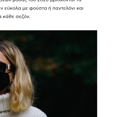
ν εύκολα με φούστα ή παντελόνι και
α κάθε σεζόν.