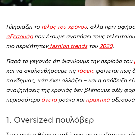
Πλησιάζει το
τέλος του χρόνου
, αλλά πριν αφήσ
αξεσουάρ
που έχουμε αγαπήσει τους τελευταίου
πιο περιζήτητων
fashion trends
του
2020
.
Παρά το γεγονός ότι διανύουμε την περίοδο του
και να ακολουθήσουμε τις
τάσεις
φαίνεται πως δ
πανδημίας, κάτι έχει αλλάξει – και η απόδειξη ε
αναζητήσεις της χρονιάς δεν βλέπουμε σέξι φο
περισσότερο
άνετα
ρούχα και
πρακτικά
αξεσουά
1. Oversized πουλόβερ
Στην πρώτη θέση μεταξύ των πιο περιζήτητων τά