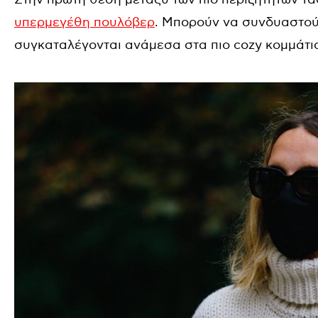
υπερμεγέθη πουλόβερ
. Μπορούν να συνδυαστού
συγκαταλέγονται ανάμεσα στα πιο cozy κομμάτι