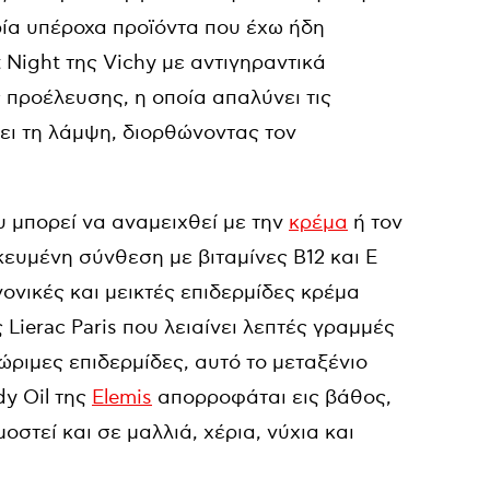
ία υπέροχα προϊόντα που έχω ήδη
st Night της Vichy με αντιγηραντικά
 προέλευσης, η οποία απαλύνει τις
ρει τη λάμψη, διορθώνοντας τον
ου μπορεί να αναμειχθεί με την
κρέμα
ή τον
κευμένη σύνθεση με βιταμίνες Β12 και Ε
νονικές και μεικτές επιδερμίδες κρέμα
Lierac Paris που λειαίνει λεπτές γραμμές
ώριμες επιδερμίδες, αυτό το μεταξένιο
dy Oil της
Elemis
απορροφάται εις βάθος,
τεί και σε μαλλιά, χέρια, νύχια και