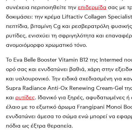
συνέχεια περιποιηθείτε την
επιδερμίδα
σας με τρ
δοκιμάσει: την κρέμα Liftactiv Collagen Speciali
πεπτίδια, βιταμίνη Cg και ρεσβερατρόλη φυσικής
ρυτίδες, ενισχύει τη σφριγηλότητα και επαναφέ
ανομοιόμορφο χρωματικό τόνο.
Το Eva Belle Booster Vitamin B12 της Intermed π
ορό σας και ενυδατώνει βαθιά, χάρη στην εξειδι
και υαλουρονικό. Την ειδικά σχεδιασμένη για κα
Supra Radiance Anti-Ox Renewing Cream-Gel της 
και
ρυτίδες
. Ιδανικό για ξηρές, αφυδατωμένες ή 
έλαιο με το εξωτικό άρωμα Frangipani Μonoi Bo
ενυδατώνει άμεσα το σώμα ενώ μπορεί να εφαρμοσ
πόδια ως έξτρα θεραπεία.