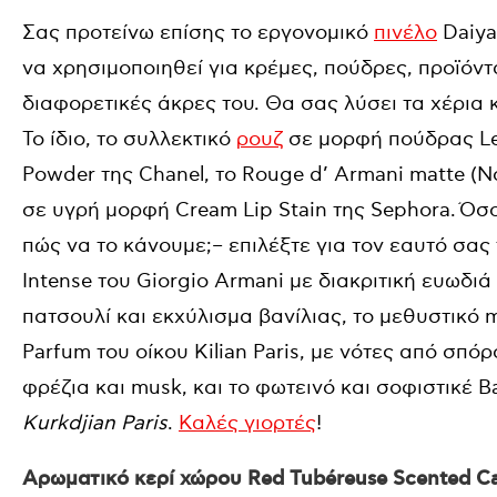
Σας προτείνω επίσης το εργονομικό
πινέλο
Daiya
να χρησιμοποιηθεί για κρέμες, πούδρες, προϊόντ
διαφορετικές άκρες του. Θα σας λύσει τα χέρια 
Το ίδιο, το συλλεκτικό
ρουζ
σε μορφή πούδρας Les
Powder της Chanel, το Rouge d’ Armani matte (N
σε υγρή μορφή Cream Lip Stain της Sephora. Όσ
πώς να το κάνουμε;– επιλέξτε για τον εαυτό σας
Intense του Giorgio Armani με διακριτική ευωδι
πατσουλί και εκχύλισμα βανίλιας, το μεθυστικό m
Parfum του οίκου Kilian Paris, με νότες από σπό
φρέζια και musk, και το φωτεινό και σοφιστικέ 
Kurkdjian Paris
.
Καλές γιορτές
!
Αρωματικό κερί χώρου Red Tubéreuse Scented C