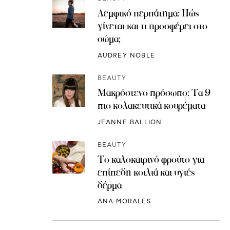
Λεμφικό περπάτημα: Πώς
γίνεται και τι προσφέρει στο
σώμα;
AUDREY NOBLE
BEAUTY
Μακρόστενο πρόσωπο: Τα 9
πιο κολακευτικά κουρέματα
JEANNE BALLION
BEAUTY
Το καλοκαιρινό φρούτο για
επίπεδη κοιλιά και υγιές
δέρμα
ANA MORALES