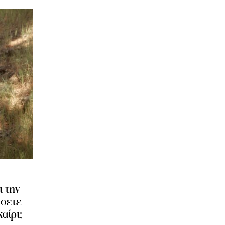
ι την
ήσετε
αίρι;