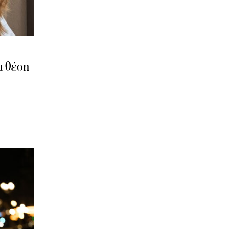
α θέση