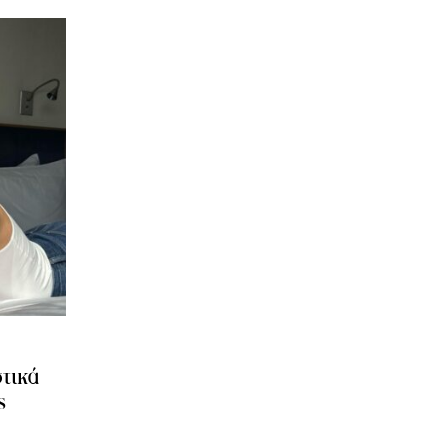
στικά
ς