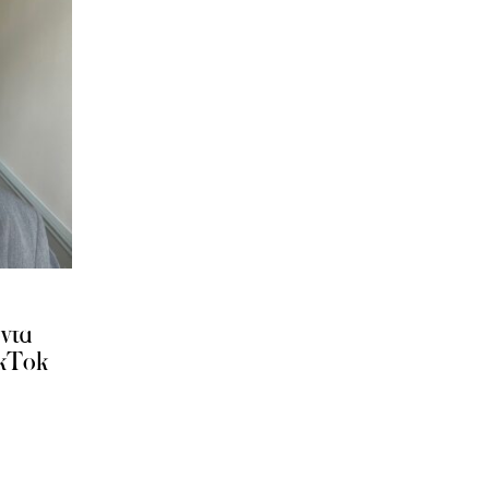
ντα
ikTok