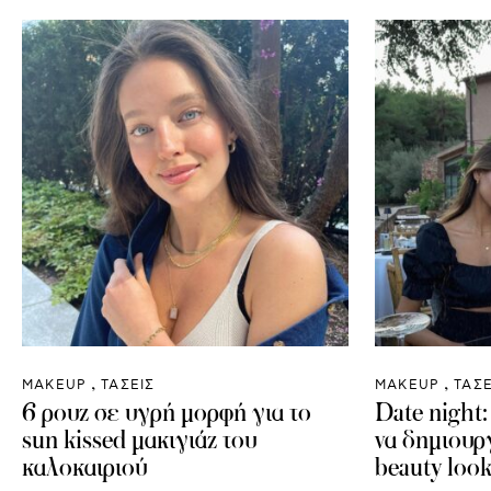
ΜAKEUP
ΤΑΣΕΙΣ
ΜAKEUP
ΤΑΣΕ
6 ρουζ σε υγρή μορφή για το
Date night:
sun kissed μακιγιάζ του
να δημιουρ
καλοκαιριού
beauty loo