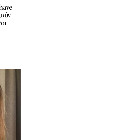
have
ιούν
γοι