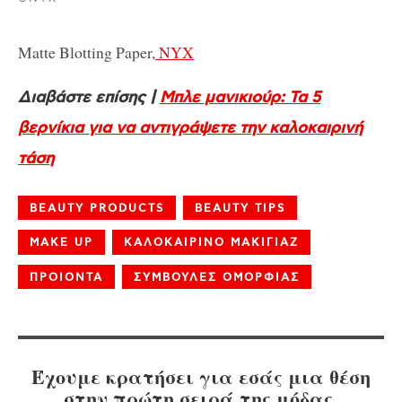
Matte Blotting Paper,
NYX
Διαβάστε επίσης |
Μπλε μανικιούρ: Τα 5
βερνίκια για να αντιγράψετε την καλοκαιρινή
τάση
BEAUTY PRODUCTS
BEAUTY TIPS
MAKE UP
ΚΑΛΟΚΑΙΡΙΝΟ ΜΑΚΙΓΙΑΖ
ΠΡΟΙΟΝΤΑ
ΣΥΜΒΟΥΛΕΣ ΟΜΟΡΦΙΑΣ
Έχουμε κρατήσει για εσάς μια θέση
στην πρώτη σειρά της μόδας.