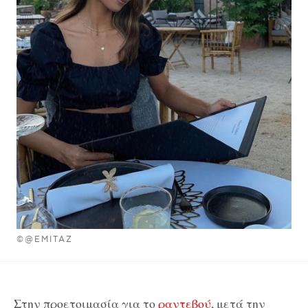
©@EMITAZ
Στην προετοιμασία για το
ραντεβού
, μετά την