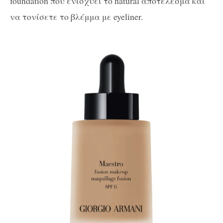
foundation που ενισχύει το natural αποτέλεσμα και
να τονίσετε το βλέμμα με eyeliner.