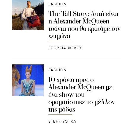
FASHION
The Tall Story: Αυτή είναι
η Alexander McQueen
τσάντα που θα κρατάμε τον
χειμώνα
ΓΕΩΡΓΙΑ ΦΕΚΟΥ
FASHION
10 χρόνια πριν, ο
Alexander McQueen με
ένα show του
οραματίστηκε το μέλλον
της μόδας
STEFF YOTKA